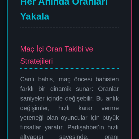
Her Anında Oranları
Yakala
Maç İçi Oran Takibi ve
Stratejileri
Canlı bahis, maç öncesi bahisten
farklı bir dinamik sunar: Oranlar
saniyeler içinde değişebilir. Bu anlık
değişimler, hızlı karar verme
yeteneği olan oyuncular için büyük
fırsatlar yaratır. Padişahbet'in hızlı
altyapısı sayesinde, oranı