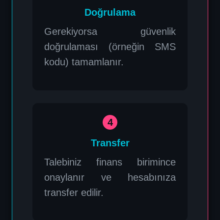
Doğrulama
Gerekiyorsa güvenlik
doğrulaması (örneğin SMS
kodu) tamamlanır.
4
Transfer
Talebiniz finans birimince
onaylanır ve hesabınıza
transfer edilir.