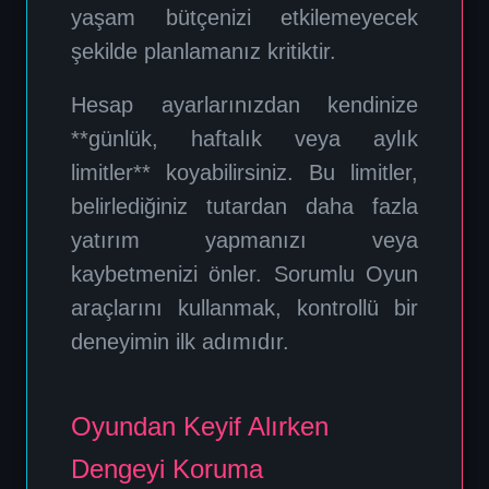
yaşam bütçenizi etkilemeyecek
şekilde planlamanız kritiktir.
Hesap ayarlarınızdan kendinize
**günlük, haftalık veya aylık
limitler** koyabilirsiniz. Bu limitler,
belirlediğiniz tutardan daha fazla
yatırım yapmanızı veya
kaybetmenizi önler. Sorumlu Oyun
araçlarını kullanmak, kontrollü bir
deneyimin ilk adımıdır.
Oyundan Keyif Alırken
Dengeyi Koruma