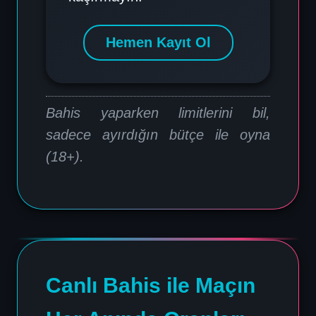
Hemen Kayıt Ol
Bahis yaparken limitlerini bil,
sadece ayırdığın bütçe ile oyna
(18+).
Canlı Bahis ile Maçın