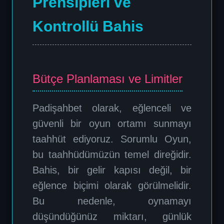
Prensipleri ve
Kontrollü Bahis
Bütçe Planlaması ve Limitler
Padişahbet olarak, eğlenceli ve
güvenli bir oyun ortamı sunmayı
taahhüt ediyoruz. Sorumlu Oyun,
bu taahhüdümüzün temel direğidir.
Bahis, bir gelir kapısı değil, bir
eğlence biçimi olarak görülmelidir.
Bu nedenle, oynamayı
düşündüğünüz miktarı, günlük