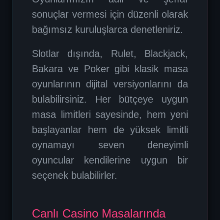
sonuçlar vermesi için düzenli olarak
bağımsız kuruluşlarca denetleniriz.
Slotlar dışında, Rulet, Blackjack,
Bakara ve Poker gibi klasik masa
oyunlarının dijital versiyonlarını da
bulabilirsiniz. Her bütçeye uygun
masa limitleri sayesinde, hem yeni
başlayanlar hem de yüksek limitli
oynamayı seven deneyimli
oyuncular kendilerine uygun bir
seçenek bulabilirler.
Canlı Casino Masalarında