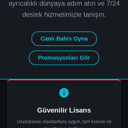
ayrıcalıklı dünyaya adım atın ve 7/24
destek hizmetimizle tanışın.
Canlı Bahis Oyna
Promosyonları Gör
Güvenilir Lisans
Uluslararası standartlara uygun, tam lisanslı ve