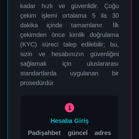
kadar hızlı ve güvenlidir. Çoğu
çekim işlemi ortalama 5 ila 30
dakika içinde tamamlanır. İlk
çekimden önce kimlik doğrulama
(KYC) süreci talep edilebilir; bu,
sizin ve hesabınızın güvenliğini
sağlamak için uluslararası
standartlarda uygulanan bir
prosedürdür.
1
Hesaba Giriş
Padişahbet güncel adres