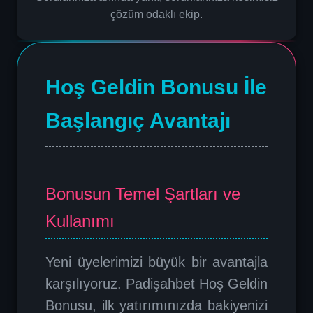
çözüm odaklı ekip.
Hoş Geldin Bonusu İle
Başlangıç Avantajı
Bonusun Temel Şartları ve
Kullanımı
Yeni üyelerimizi büyük bir avantajla
karşılıyoruz. Padişahbet Hoş Geldin
Bonusu, ilk yatırımınızda bakiyenizi