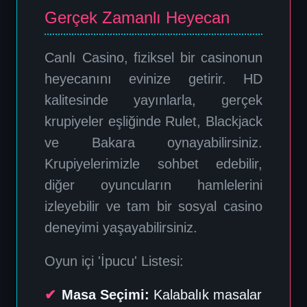
Gerçek Zamanlı Heyecan
Canlı Casino, fiziksel bir casinonun
heyecanını evinize getirir. HD
kalitesinde yayınlarla, gerçek
krupiyeler eşliğinde Rulet, Blackjack
ve Bakara oynayabilirsiniz.
Krupiyelerimizle sohbet edebilir,
diğer oyuncuların hamlelerini
izleyebilir ve tam bir sosyal casino
deneyimi yaşayabilirsiniz.
Oyun içi 'İpucu' Listesi:
Masa Seçimi:
Kalabalık masalar