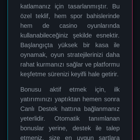
katlamanız için tasarlanmıştır. Bu
özel teklif, hem spor bahislerinde
hem de casino oyunlarında
kullanabileceğiniz şekilde esnektir.
Başlangıçta yüksek bir kasa ile
oynamak, oyun stratejilerinizi daha
rahat kurmanızı sağlar ve platformu
keşfetme sürenizi keyifli hale getirir.
Bonusu aktif etmek için, ilk
yatırımınızı yaptıktan hemen sonra
Canlı Destek hattına bağlanmanız
yeterlidir. Otomatik tanımlanan
bonuslar yerine, destek ile talep
etmeniz, size en uygun şartlara