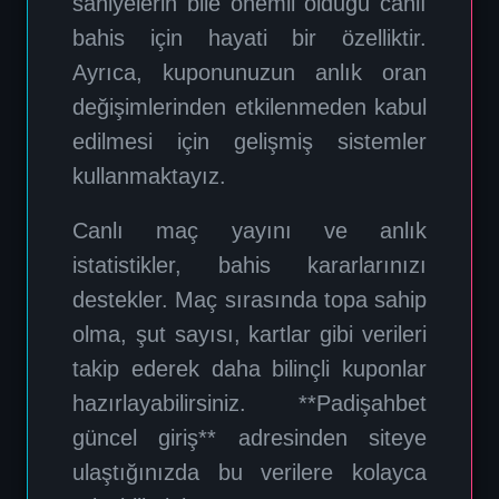
saniyelerin bile önemli olduğu canlı
bahis için hayati bir özelliktir.
Ayrıca, kuponunuzun anlık oran
değişimlerinden etkilenmeden kabul
edilmesi için gelişmiş sistemler
kullanmaktayız.
Canlı maç yayını ve anlık
istatistikler, bahis kararlarınızı
destekler. Maç sırasında topa sahip
olma, şut sayısı, kartlar gibi verileri
takip ederek daha bilinçli kuponlar
hazırlayabilirsiniz. **Padişahbet
güncel giriş** adresinden siteye
ulaştığınızda bu verilere kolayca