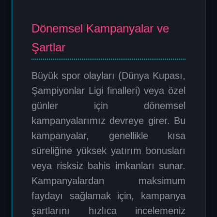
Dönemsel Kampanyalar ve
Şartlar
Büyük spor olayları (Dünya Kupası,
Şampiyonlar Ligi finalleri) veya özel
günler için dönemsel
kampanyalarımız devreye girer. Bu
kampanyalar, genellikle kısa
süreliğine yüksek yatırım bonusları
veya risksiz bahis imkanları sunar.
Kampanyalardan maksimum
faydayı sağlamak için, kampanya
şartlarını hızlıca incelemeniz