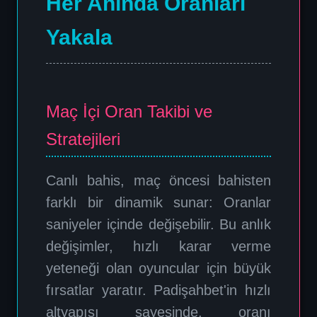
Her Anında Oranları
Yakala
Maç İçi Oran Takibi ve
Stratejileri
Canlı bahis, maç öncesi bahisten
farklı bir dinamik sunar: Oranlar
saniyeler içinde değişebilir. Bu anlık
değişimler, hızlı karar verme
yeteneği olan oyuncular için büyük
fırsatlar yaratır. Padişahbet'in hızlı
altyapısı sayesinde, oranı