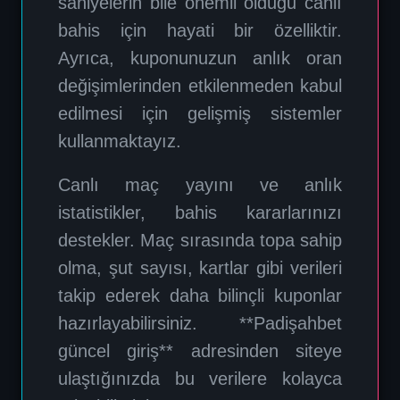
saniyelerin bile önemli olduğu canlı
bahis için hayati bir özelliktir.
Ayrıca, kuponunuzun anlık oran
değişimlerinden etkilenmeden kabul
edilmesi için gelişmiş sistemler
kullanmaktayız.
Canlı maç yayını ve anlık
istatistikler, bahis kararlarınızı
destekler. Maç sırasında topa sahip
olma, şut sayısı, kartlar gibi verileri
takip ederek daha bilinçli kuponlar
hazırlayabilirsiniz. **Padişahbet
güncel giriş** adresinden siteye
ulaştığınızda bu verilere kolayca