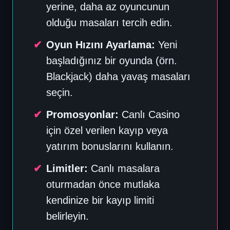
yerine, daha az oyuncunun
olduğu masaları tercih edin.
Oyun Hızını Ayarlama:
Yeni
başladığınız bir oyunda (örn.
Blackjack) daha yavaş masaları
seçin.
Promosyonlar:
Canlı Casino
için özel verilen kayıp veya
yatırım bonuslarını kullanın.
Limitler:
Canlı masalara
oturmadan önce mutlaka
kendinize bir kayıp limiti
belirleyin.