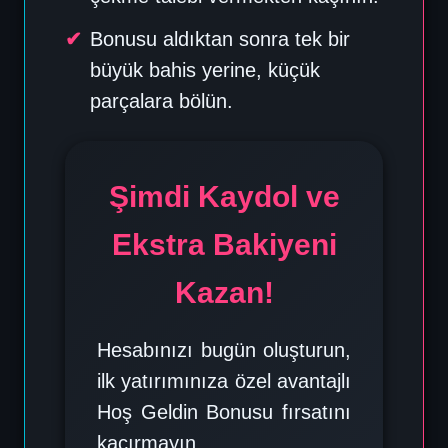
Bonusu aldıktan sonra tek bir
büyük bahis yerine, küçük
parçalara bölün.
Şimdi Kaydol ve
Ekstra Bakiyeni
Kazan!
Hesabınızı bugün oluşturun,
ilk yatırımınıza özel avantajlı
Hoş Geldin Bonusu fırsatını
kaçırmayın.