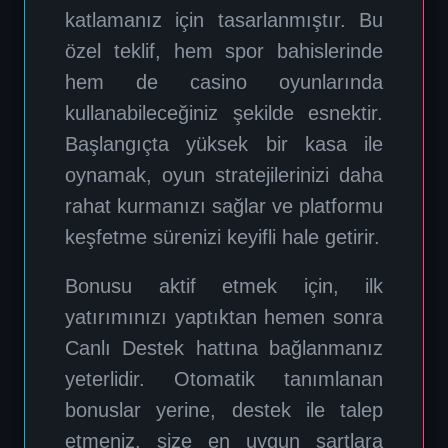
katlamanız için tasarlanmıştır. Bu
özel teklif, hem spor bahislerinde
hem de casino oyunlarında
kullanabileceğiniz şekilde esnektir.
Başlangıçta yüksek bir kasa ile
oynamak, oyun stratejilerinizi daha
rahat kurmanızı sağlar ve platformu
keşfetme sürenizi keyifli hale getirir.
Bonusu aktif etmek için, ilk
yatırımınızı yaptıktan hemen sonra
Canlı Destek hattına bağlanmanız
yeterlidir. Otomatik tanımlanan
bonuslar yerine, destek ile talep
etmeniz, size en uygun şartlara