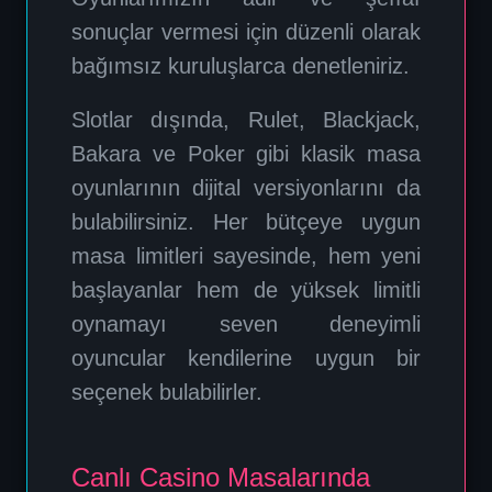
sonuçlar vermesi için düzenli olarak
bağımsız kuruluşlarca denetleniriz.
Slotlar dışında, Rulet, Blackjack,
Bakara ve Poker gibi klasik masa
oyunlarının dijital versiyonlarını da
bulabilirsiniz. Her bütçeye uygun
masa limitleri sayesinde, hem yeni
başlayanlar hem de yüksek limitli
oynamayı seven deneyimli
oyuncular kendilerine uygun bir
seçenek bulabilirler.
Canlı Casino Masalarında