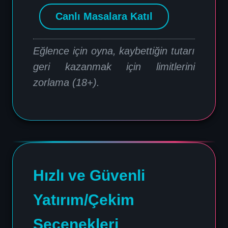
Canlı Masalara Katıl
Eğlence için oyna, kaybettiğin tutarı
geri kazanmak için limitlerini
zorlama (18+).
Hızlı ve Güvenli
Yatırım/Çekim
Seçenekleri