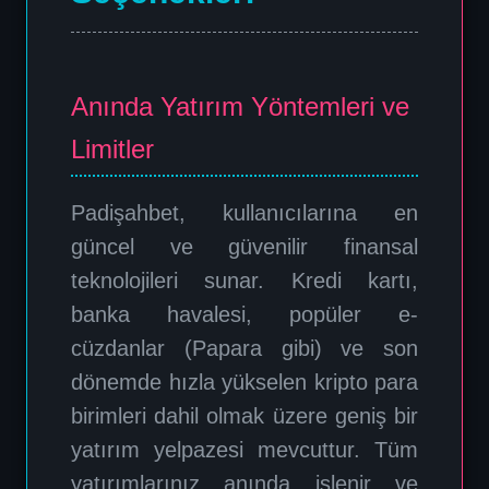
Anında Yatırım Yöntemleri ve
Limitler
Padişahbet, kullanıcılarına en
güncel ve güvenilir finansal
teknolojileri sunar. Kredi kartı,
banka havalesi, popüler e-
cüzdanlar (Papara gibi) ve son
dönemde hızla yükselen kripto para
birimleri dahil olmak üzere geniş bir
yatırım yelpazesi mevcuttur. Tüm
yatırımlarınız anında işlenir ve