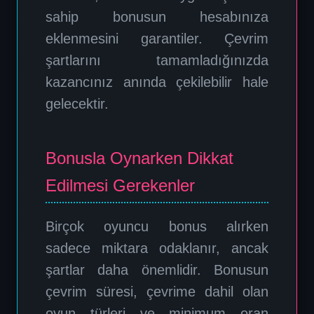
sahip bonusun hesabınıza
eklenmesini garantiler. Çevrim
şartlarını tamamladığınızda
kazancınız anında çekilebilir hale
gelecektir.
Bonusla Oynarken Dikkat
Edilmesi Gerekenler
Birçok oyuncu bonus alırken
sadece miktara odaklanır, ancak
şartlar daha önemlidir. Bonusun
çevrim süresi, çevrime dahil olan
oyun türleri ve minimum oran