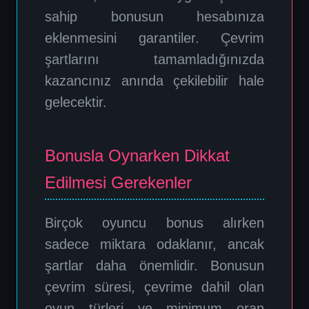
sahip bonusun hesabınıza
eklenmesini garantiler. Çevrim
şartlarını tamamladığınızda
kazancınız anında çekilebilir hale
gelecektir.
Bonusla Oynarken Dikkat
Edilmesi Gerekenler
Birçok oyuncu bonus alırken
sadece miktara odaklanır, ancak
şartlar daha önemlidir. Bonusun
çevrim süresi, çevrime dahil olan
oyun türleri ve minimum oran