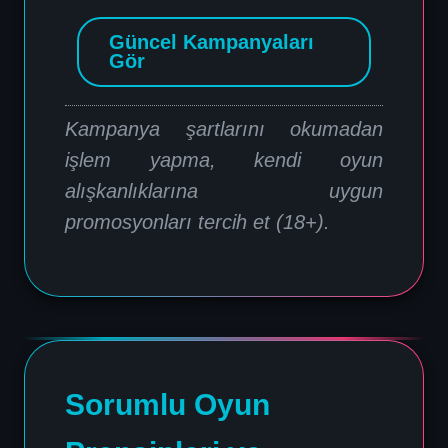
Güncel Kampanyaları
Gör
Kampanya şartlarını okumadan
işlem yapma, kendi oyun
alışkanlıklarına uygun
promosyonları tercih et (18+).
Sorumlu Oyun