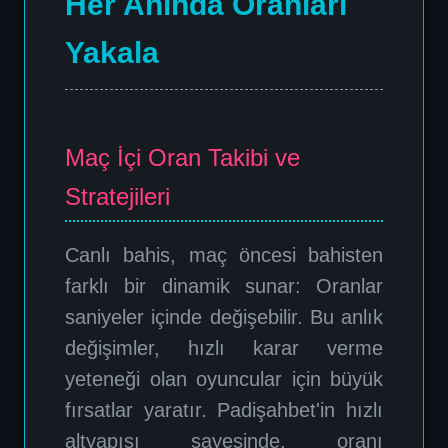
Her Anında Oranları
Yakala
Maç İçi Oran Takibi ve
Stratejileri
Canlı bahis, maç öncesi bahisten
farklı bir dinamik sunar: Oranlar
saniyeler içinde değişebilir. Bu anlık
değişimler, hızlı karar verme
yeteneği olan oyuncular için büyük
fırsatlar yaratır. Padişahbet'in hızlı
altyapısı sayesinde, oranı