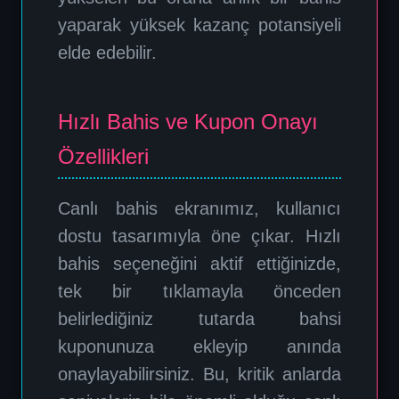
yaparak yüksek kazanç potansiyeli
elde edebilir.
Hızlı Bahis ve Kupon Onayı
Özellikleri
Canlı bahis ekranımız, kullanıcı
dostu tasarımıyla öne çıkar. Hızlı
bahis seçeneğini aktif ettiğinizde,
tek bir tıklamayla önceden
belirlediğiniz tutarda bahsi
kuponunuza ekleyip anında
onaylayabilirsiniz. Bu, kritik anlarda