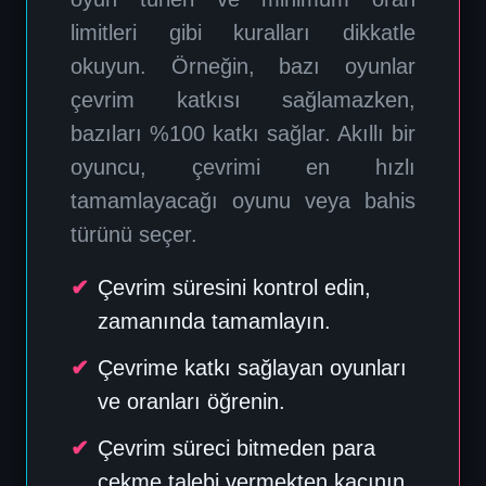
limitleri gibi kuralları dikkatle
okuyun. Örneğin, bazı oyunlar
çevrim katkısı sağlamazken,
bazıları %100 katkı sağlar. Akıllı bir
oyuncu, çevrimi en hızlı
tamamlayacağı oyunu veya bahis
türünü seçer.
Çevrim süresini kontrol edin,
zamanında tamamlayın.
Çevrime katkı sağlayan oyunları
ve oranları öğrenin.
Çevrim süreci bitmeden para
çekme talebi vermekten kaçının.