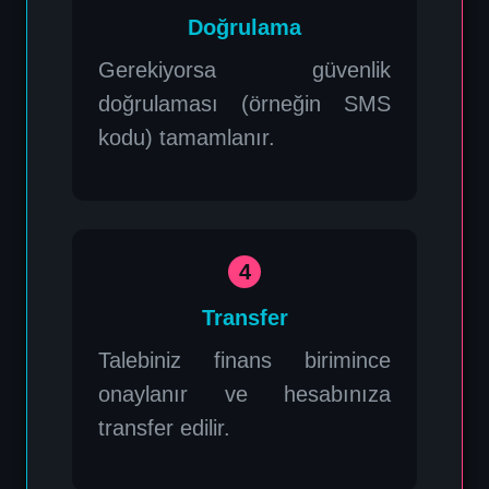
Doğrulama
Gerekiyorsa güvenlik
doğrulaması (örneğin SMS
kodu) tamamlanır.
4
Transfer
Talebiniz finans birimince
onaylanır ve hesabınıza
transfer edilir.