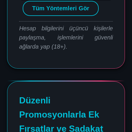
Tüm Yöntemleri Gör
Hesap bilgilerini üçüncü kişilerle
paylaşma, işlemlerini güvenli
ağlarda yap (18+).
Düzenli
Promosyonlarla Ek
Fırsatlar ve Sadakat