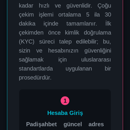
kadar hızlı ve güvenlidir. Çoğu
çekim işlemi ortalama 5 ila 30
dakika içinde tamamlanır. İlk
çekimden önce kimlik doğrulama
(KYC) süreci talep edilebilir; bu,
sizin ve hesabınızın güvenliğini
sağlamak için uluslararası
standartlarda uygulanan bir
prosedürdür.
1
Hesaba Giriş
Padişahbet güncel adres