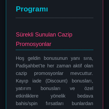
Programı
Sürekli Sunulan Cazip
Promosyonlar
Hoş geldin bonusunun yanı sıra,
Padişahbet'te her zaman aktif olan
cazip promosyonlar mevcuttur.
Kayıp iade (Discount) bonusları,
yatırım bonusları ve özel
etkinliklere yönelik bedava
bahis/spin fırsatları bunlardan