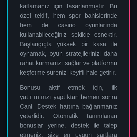
katlamanız için tasarlanmıştır. Bu
özel teklif, hem spor bahislerinde
hem de casino oyunlarında
kullanabileceğiniz şekilde esnektir.
Başlangıçta yüksek bir kasa ile
oynamak, oyun stratejilerinizi daha
rahat kurmanızı sağlar ve platformu
keşfetme sürenizi keyifli hale getirir.
Bonusu aktif etmek için, ilk
yatırımınızı yaptıktan hemen sonra
Canlı Destek hattına bağlanmanız
yeterlidir. Otomatik tanımlanan
bonuslar yerine, destek ile talep
etmeniz, size en uygun şartlara