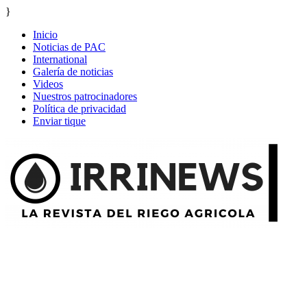
}
Inicio
Noticias de PAC
International
Galería de noticias
Videos
Nuestros patrocinadores
Política de privacidad
Enviar tique