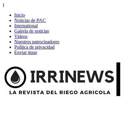
}
Inicio
Noticias de PAC
International
Galería de noticias
Videos
Nuestros patrocinadores
Política de privacidad
Enviar tique