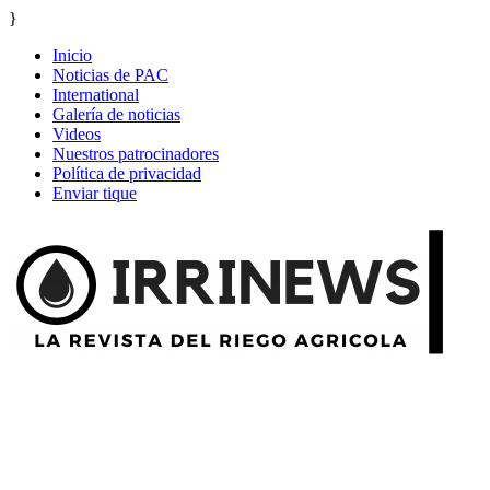
}
Inicio
Noticias de PAC
International
Galería de noticias
Videos
Nuestros patrocinadores
Política de privacidad
Enviar tique