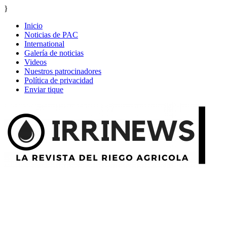
}
Inicio
Noticias de PAC
International
Galería de noticias
Videos
Nuestros patrocinadores
Política de privacidad
Enviar tique