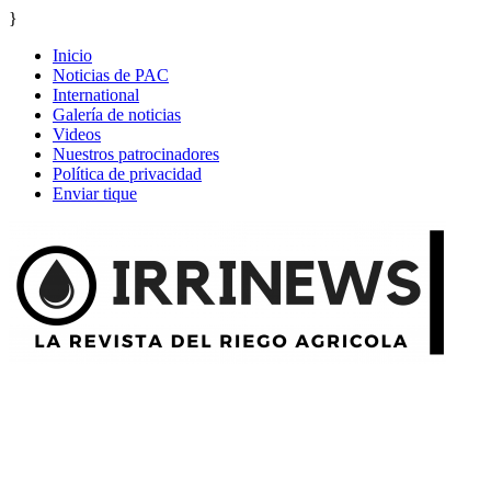
}
Inicio
Noticias de PAC
International
Galería de noticias
Videos
Nuestros patrocinadores
Política de privacidad
Enviar tique