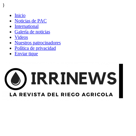
}
Inicio
Noticias de PAC
International
Galería de noticias
Videos
Nuestros patrocinadores
Política de privacidad
Enviar tique