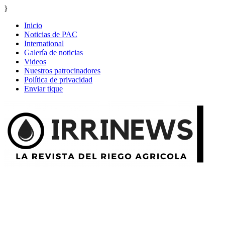
}
Inicio
Noticias de PAC
International
Galería de noticias
Videos
Nuestros patrocinadores
Política de privacidad
Enviar tique