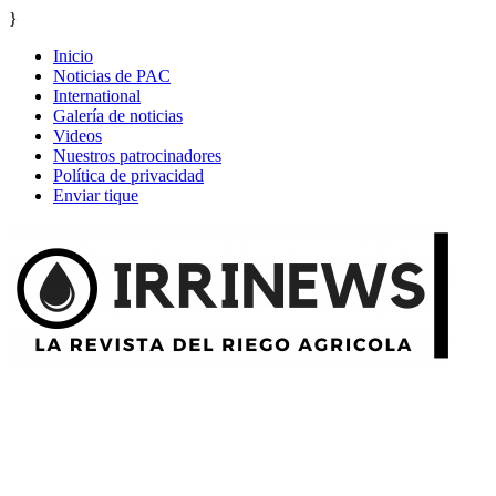
}
Inicio
Noticias de PAC
International
Galería de noticias
Videos
Nuestros patrocinadores
Política de privacidad
Enviar tique